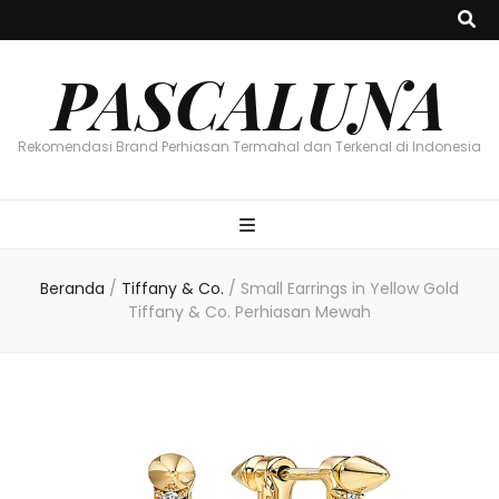
PASCALUNA
Rekomendasi Brand Perhiasan Termahal dan Terkenal di Indonesia
Beranda
/
Tiffany & Co.
/
Small Earrings in Yellow Gold
Tiffany & Co. Perhiasan Mewah