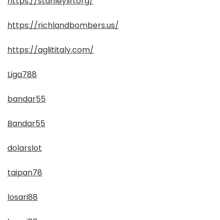
https://stanleylin.org/
https://richlandbombers.us/
https://aglititaly.com/
Liga788
bandar55
Bandar55
dolarslot
taipan78
losari88