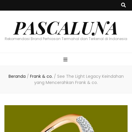
PASCALUNA
Rekomendasi Brand Perhiasan Termahal dan Terkenal di Indonesia
Beranda
/
Frank & co.
/
See The Light Legacy Keindahan
yang Mencerahkan Frank & co.