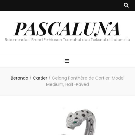
PASCALUNA
Rekomendasi Brand Perhiasan Termahal dan Terkenal di Indonesia
Beranda
/
Cartier
/
Gelang Panthère de Cartier, Model
Medium, Half-Paved