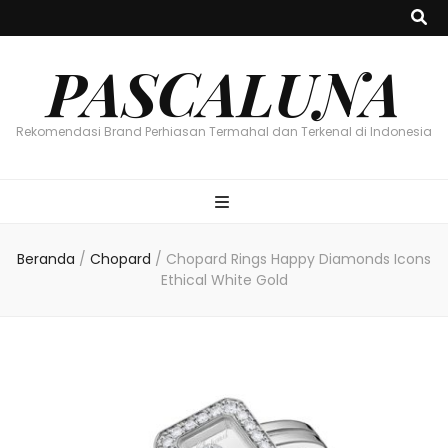
PASCALUNA
Rekomendasi Brand Perhiasan Termahal dan Terkenal di Indonesia
Beranda
/
Chopard
/
Chopard Rings Happy Diamonds Icons
Ethical White Gold